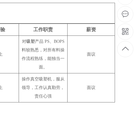
经验
工作职责
薪资
对
吸塑
产品 PS、BOPS
料较熟悉，对所有料操
上
面议
作流程熟练，能独当一
面。
操作真空吸塑机，服从
上
领导，工作认真勤劳，
面议
责任心强