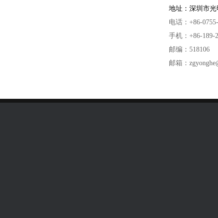
地址：深圳市光
电话：+86-0755-
手机：+86-189-2
邮编：518106
邮箱：zgyonghe@
关于我们
产品中心
吸塑定制